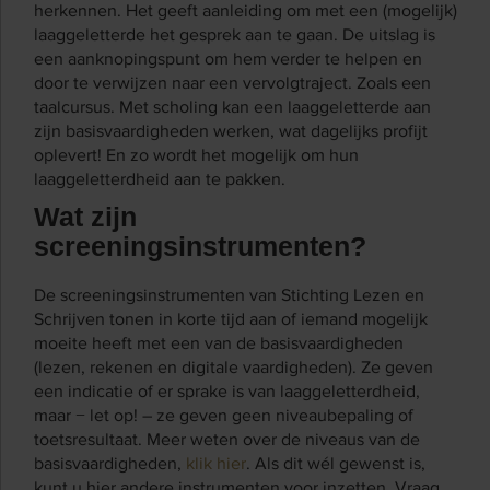
herkennen. Het geeft aanleiding om met een (mogelijk)
laaggeletterde het gesprek aan te gaan. De uitslag is
een aanknopingspunt om hem verder te helpen en
door te verwijzen naar een vervolgtraject. Zoals een
taalcursus. Met scholing kan een laaggeletterde aan
zijn basisvaardigheden werken, wat dagelijks profijt
oplevert! En zo wordt het mogelijk om hun
laaggeletterdheid aan te pakken.
Wat zijn
screeningsinstrumenten?
De screeningsinstrumenten van Stichting Lezen en
Schrijven tonen in korte tijd aan of iemand mogelijk
moeite heeft met een van de basisvaardigheden
(lezen, rekenen en digitale vaardigheden). Ze geven
een indicatie of er sprake is van laaggeletterdheid,
maar − let op! – ze geven geen niveaubepaling of
toetsresultaat. Meer weten over de niveaus van de
basisvaardigheden,
klik hier
. Als dit wél gewenst is,
kunt u hier andere instrumenten voor inzetten. Vraag