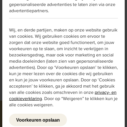
gepersonaliseerde advertenties te laten zien via onze
Dit heeft namelijk invloed op de uitslag, waardoor deze
advertentiepartners.
niet meer betrouwbaar is.
Verder lezen?
Wij, en derde partijen, maken op onze website gebruik
In ons voorbeeldboekje vindt u alle uitgebreide
van cookies. Wij gebruiken cookies om ervoor te
informatie over screenen en de
zorgen dat onze website goed functioneert, om jouw
screeningsinstrumenten.
voorkeuren op te slaan, om inzicht te verkrijgen in
bezoekersgedrag, maar ook voor marketing en social
media doeleinden (laten zien van gepersonaliseerde
advertenties). Door op ‘Voorkeuren opslaan’ te klikken,
kun je meer lezen over de cookies die wij gebruiken
en kun je jouw voorkeuren opslaan. Door op ‘Cookies
accepteren’ te klikken, ga je akkoord met het gebruik
van alle cookies zoals omschreven in onze
privacy- en
cookieverklaring
. Door op “Weigeren” te klikken kun je
alle cookies weigeren.
Contact
Neem contact met ons op voor meer informatie over de
Voorkeuren opslaan
basismeters.