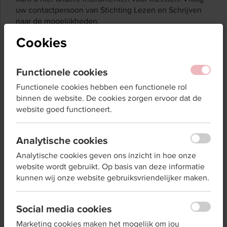
uw contactpersoon van Stichting Lezen en Schrijven
naar de mogelijkheden.
Afspraken over scholing
Cookies
Maak voordat u de instrumenten inzet eerst goede
Functionele cookies
afspraken met partijen die deze scholing kunnen
aanbieden. Uw contactpersoon bij Stichting Lezen en
Functionele cookies hebben een functionele rol
Schrijven kan u hierbij ondersteunen.
binnen de website. De cookies zorgen ervoor dat de
Welke instrumenten hebben
website goed functioneert.
we?
Analytische cookies
Stichting Lezen en Schrijven heeft drie soorten
Analytische cookies geven ons inzicht in hoe onze
screeningsinstrumenten laten ontwikkelen:
website wordt gebruikt. Op basis van deze informatie
Basismeters (digitaal)
kunnen wij onze website gebruiksvriendelijker maken.
Taalverkenners (op papier)
Contextgerichte vragen (mondeling)
Social media cookies
Onze screeningsinstrumenten zijn (grotendeels)
Marketing cookies maken het mogelijk om jou
gevalideerd en mogen daarom niet worden verspreid.