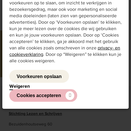
voorkeuren op te slaan, om inzicht te verkrijgen in
bezoekersgedrag, maar ook voor marketing en social
media doeleinden (laten zien van gepersonaliseerde
advertenties). Door op ‘Voorkeuren opslaan’ te klikken,
kun je meer lezen over de cookies die wij gebruiken
en kun je jouw voorkeuren opslaan. Door op ‘Cookies
Vragen?
accepteren’ te klikken, ga je akkoord met het gebruik
Bekijk veelgestelde vragen en antwoorden over de
van alle cookies zoals omschreven in onze
privacy- en
basismeters
cookieverklaring
. Door op “Weigeren” te klikken kun je
alle cookies weigeren.
Ga naar FAQ
Voorkeuren opslaan
Weigeren
Cookies accepteren
Taal voor het Leven
Stichting Lezen en Schrijven
Bezuidenhoutseweg 60