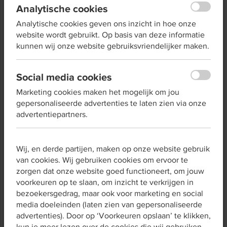
inburgeringsexamen en de Staatsexamens NT2 zijn
Analytische cookies
gebaseerd op dit Raamwerk NT2.
Analytische cookies geven ons inzicht in hoe onze
website wordt gebruikt. Op basis van deze informatie
Het basisexamen inburgering in het buitenland is op
kunnen wij onze website gebruiksvriendelijker maken.
niveau A1. Het inburgeringsexamen in Nederland is op
niveau A2 (tot de nieuwe wet inburgering 2021). De
Staatsexamen NT2 zijn op niveau B1 en B2.
Social media cookies
Staatsexamen I (B1) bereidt voor op werk of opleiding
Marketing cookies maken het mogelijk om jou
op mbo 3/4, Staatsexamen II (B2) richt zich op hbo/wo.
gepersonaliseerde advertenties te laten zien via onze
Verschil tussen taalniveaus
advertentiepartners.
De niveau-indeling taal voor NT1’ers en NT2’ers zijn
niet met elkaar te vergelijken. Beide zijn namelijk
Wij, en derde partijen, maken op onze website gebruik
ontwikkeld voor een andere doelgroep. Over het
van cookies. Wij gebruiken cookies om ervoor te
algemeen beschrijven de Standaarden en eindtermen
zorgen dat onze website goed functioneert, om jouw
ve een hoger niveau dan het Raamwerk NT2. Dit komt
voorkeuren op te slaan, om inzicht te verkrijgen in
omdat een NT1’er in Nederland is opgegroeid en dus
bezoekersgedrag, maar ook voor marketing en social
een grotere woordenschat heeft door zijn of haar
media doeleinden (laten zien van gepersonaliseerde
opvoeding. Daarnaast heeft een NT1’er kennis van
advertenties). Door op ‘Voorkeuren opslaan’ te klikken,
onze samenleving, wat het inschatten van situaties
kun je meer lezen over de cookies die wij gebruiken