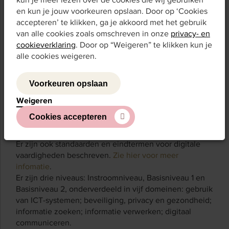
makkelijker maakt, en zit het spreken op een
en kun je jouw voorkeuren opslaan. Door op ‘Cookies
moedertaalniveau.
accepteren’ te klikken, ga je akkoord met het gebruik
van alle cookies zoals omschreven in onze
privacy- en
Niveau-indeling rekenen
cookieverklaring
. Door op “Weigeren” te klikken kun je
alle cookies weigeren.
Binnen de Standaarden en eindtermen ve worden de
eindtermen voor rekenen in de volwasseneneducatie
beschreven. Binnen deze eindtermen worden drie
Voorkeuren opslaan
niveaus onderscheiden: Instroomniveau, 1F en 2F.
Weigeren
Niveau-indeling digitale
Cookies accepteren
vaardigheden
Er zijn ook standaarden en eindtermen voor digitale
vaardigheden beschreven.
Zie hier voor meer
infomatie
.
Er zijn drie niveaus: Instroomniveau, Basisniveau 1 en
Basisniveau 2, onderverdeeld in vijf domeinen: gebruik
van ICT-systemen; beveiliging, privacy en gezondheid;
informatie zoeken; informatie verwerken; digitaal
communiceren.