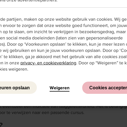
en zijn altijd op maat. Zodat ze aansluiten bij de dienstverlenin
nze adviseurs kunnen helpen bij het opstellen van de vragen. W
agen over de volgende thema’s beschikbaar:
rde partijen, maken op onze website gebruik van cookies. Wij g
 ervoor te zorgen dat onze website goed functioneert, om jouw
 op te slaan, om inzicht te verkrijgen in bezoekersgedrag, maar
en social media doeleinden (laten zien van gepersonaliseerde
ropvang (ouderbetrokkenheid)
es). Door op ‘Voorkeuren opslaan’ te klikken, kun je meer lezen 
ning
e wij gebruiken en kun je jouw voorkeuren opslaan. Door op ‘Co
’ te klikken, ga je akkoord met het gebruik van alle cookies zoal
n in onze
privacy- en cookieverklaring
. Door op “Weigeren” te k
 vraag kan zijn:
okies weigeren.
ij het invullen van aanvragen of formulieren?
n)kinderen voor?
Weigeren
Cookies accep
Voorkeuren opslaan
t eventueel een indicatie van laaggeletterdheid. Het is belangri
oor te verwijzen naar een passende cursus.
n?