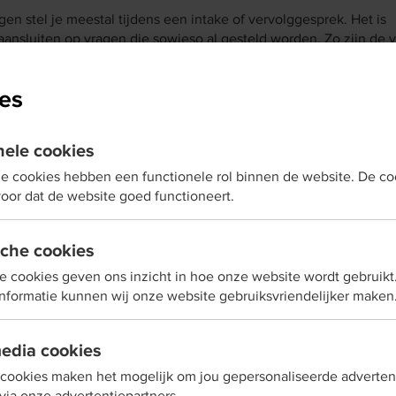
en stel je meestal tijdens een intake of vervolggesprek. Het is
 aansluiten op vragen die sowieso al gesteld worden. Zo zijn de 
erkproces. Je kunt de vragen ook in een standaard (intake)formu
es
de contextgerichte vragen inzetten?
nele cookies
e cookies hebben een functionele rol binnen de website. De co
icipatiewet, zorg, schuldhulpverlening, UWV, wijkteams, kraamz
oor dat de website goed functioneert.
uterspeelzalen, onderwijs, WMO loket, etc.
 vermoeden dat ze te maken hebben met laaggeletterden. Bijvo
is van:
sche cookies
e cookies geven ons inzicht in hoe onze website wordt gebruikt
er onderwerpen uit folders, brieven of op de website.
nformatie kunnen wij onze website gebruiksvriendelijker maken
uik van medicijnen.
r andere screeningsinstrumenten niet passen in de werkwijze.
 het klantcontact kort is (zoals bij de huisarts).
media cookies
 van contextgerichte vragen
cookies maken het mogelijk om jou gepersonaliseerde advertent
 via onze advertentiepartners.