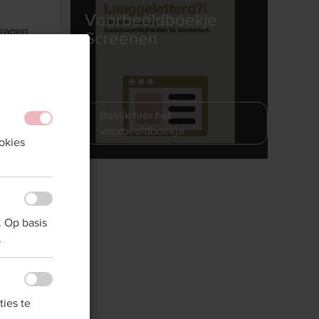
Voorbeeldboekje
vragen
Screenen
lier
Bekijk hier het
voorbeeldboekje.
okies
org,
}
orbeeld
. Op basis
.
ies te