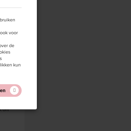
g van
e
ebruiken
 ook voor
over de
okies
s
likken kun
teren
jk om