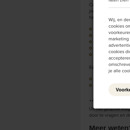
Contextgerichte vrag
jouw organisatie. O
hebben voorbeeldvr
Wij, en de
cookies om
Gezondheid
voorkeuren
Participatiewet
marketing 
School en kinde
advertenti
Schuldhulpverle
cookies di
UWV
accepteren
omschreve
Een contextgerichte
je alle co
Helpt iemand u b
Leest u uw (klei
…en dan?
Uit het gesprek volg
door te vragen en d
Meer wete