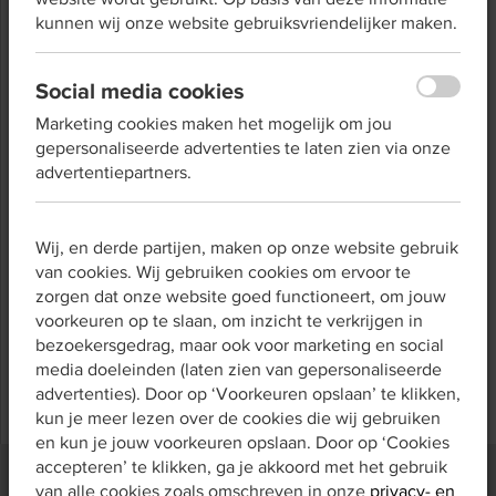
kunnen wij onze website gebruiksvriendelijker maken.
organisaties kunnen dit instrument gebruiken om bij
cliënten, klanten of werknemers snel inzicht te krijgen
in het taalniveau.
Social media cookies
De Taalzelftest duurt een paar minuten bestaat uit
Marketing cookies maken het mogelijk om jou
verschillende stellingen waarin deelnemers kunnen
gepersonaliseerde advertenties te laten zien via onze
aangeven hoe goed zij bepaalde taalvaardigheden
advertentiepartners.
denken te beheersen.
Een account is niet nodig. Klik op de button hieronder
om direct te starten!
Wij, en derde partijen, maken op onze website gebruik
van cookies. Wij gebruiken cookies om ervoor te
zorgen dat onze website goed functioneert, om jouw
voorkeuren op te slaan, om inzicht te verkrijgen in
Doe de Taalzelftest
bezoekersgedrag, maar ook voor marketing en social
media doeleinden (laten zien van gepersonaliseerde
advertenties). Door op ‘Voorkeuren opslaan’ te klikken,
kun je meer lezen over de cookies die wij gebruiken
en kun je jouw voorkeuren opslaan. Door op ‘Cookies
accepteren’ te klikken, ga je akkoord met het gebruik
van alle cookies zoals omschreven in onze
privacy- en