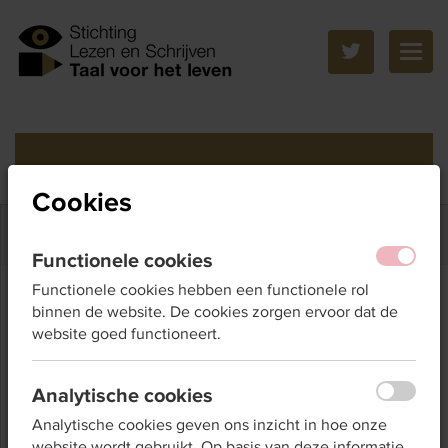
Togg
navig
Screenen op laaggeletterdheid
Cookies
Functionele cookies
Functionele cookies hebben een functionele rol
Taalzelftest
binnen de website. De cookies zorgen ervoor dat de
website goed functioneert.
Taalzelftest
Analytische cookies
Analytische cookies geven ons inzicht in hoe onze
Met de Taalzelftest kan iedereen op een eenvoudige
website wordt gebruikt. Op basis van deze informatie
manier kijken hoe taalvaardig hij of zij is. Ook