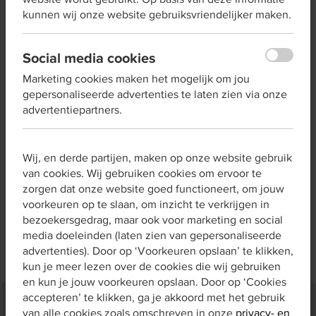
kunnen wij onze website gebruiksvriendelijker maken.
organisaties kunnen dit instrument gebruiken om bij
cliënten, klanten of werknemers snel inzicht te krijgen
in het taalniveau.
Social media cookies
De Taalzelftest duurt een paar minuten bestaat uit
Marketing cookies maken het mogelijk om jou
verschillende stellingen waarin deelnemers kunnen
gepersonaliseerde advertenties te laten zien via onze
aangeven hoe goed zij bepaalde taalvaardigheden
advertentiepartners.
denken te beheersen.
Een account is niet nodig. Klik op de button hieronder
om direct te starten!
Wij, en derde partijen, maken op onze website gebruik
van cookies. Wij gebruiken cookies om ervoor te
zorgen dat onze website goed functioneert, om jouw
voorkeuren op te slaan, om inzicht te verkrijgen in
Doe de Taalzelftest
bezoekersgedrag, maar ook voor marketing en social
media doeleinden (laten zien van gepersonaliseerde
advertenties). Door op ‘Voorkeuren opslaan’ te klikken,
kun je meer lezen over de cookies die wij gebruiken
en kun je jouw voorkeuren opslaan. Door op ‘Cookies
accepteren’ te klikken, ga je akkoord met het gebruik
van alle cookies zoals omschreven in onze
privacy- en