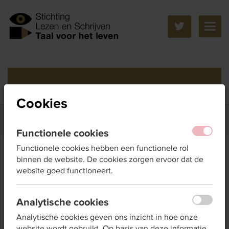
Togg
navig
Screenen op laaggeletterdheid
Cookies
Functionele cookies
Functionele cookies hebben een functionele rol
Taalzelftest
binnen de website. De cookies zorgen ervoor dat de
website goed functioneert.
Taalzelftest
Analytische cookies
Analytische cookies geven ons inzicht in hoe onze
Met de Taalzelftest kan iedereen op een eenvoudige
website wordt gebruikt. Op basis van deze informatie
manier kijken hoe taalvaardig hij of zij is. Ook